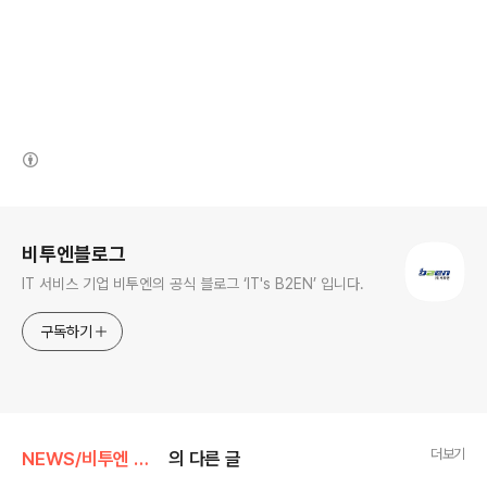
(새창열림)
로그 정보
비투엔블로그
IT 서비스 기업 비투엔의 공식 블로그 ‘IT's B2EN’ 입니다.
구독하기
더보기
NEWS/비투엔 뉴스
의 다른 글