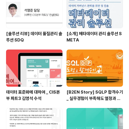
강소기업을 조망하며 기업이 이끌 데이터경제를 미래를 그
려본다. 비투엔(대표 조광원)..
[솔루션 리뷰] 데이터 품질관리 솔
[소개] 메타데이터 관리 솔루션 S
루션 SDQ
META
데이터 표준화에 대하여 _ CIS본
[B2EN Story] SQLP 합격수기
부 파트3 김영석 수석
_ 실무경험이 부족해도 열정과 패
기로!