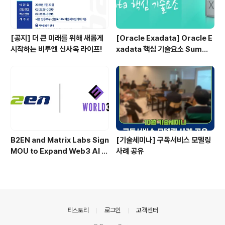
[공지] 더 큰 미래를 위해 새롭게
[Oracle Exadata] Oracle E
시작하는 비투엔 신사옥 라이프!
xadata 핵심 기술요소 Summa
ry 1
B2EN and Matrix Labs Sign
[기술세미나] 구독서비스 모델링
MOU to Expand Web3 AI In
사례 공유
tegrated Solution Service
s Powered by WORLD3
의안내
티스토리
로그인
고객센터