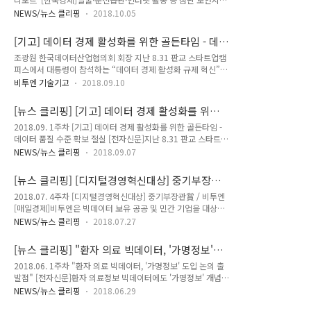
가상의 모델(Virtual product)로 만들었다고 할 수 있습니다. 항
스템으로 개개인 감시 중국선 이미 구축…국내도 개발 스팸 정보
공기 엔진을 만드는 미국 회사 재너럴 일렉트릭(GE)에서 만든
NEWS/뉴스 클리핑
2018.10.05
연 1억2천만건 민간에 개방…"데이터경제 활성화" [연합뉴스]
개념으로, 2000년대 초반 항공 우주 분야에서 연구 개발 단계에
국인터넷진흥원(KISA)은 스팸 빅데이터를 내년부터 민간에 개
활용되기 시작했습니다. 한 번도 해 보지 않은..
[기고] 데이터 경제 활성화를 위한 골든타임 - 데
방한다고 30일 밝혔다. KISA 관계자는 "데이터 경제 활성화를
이터 품질 수준 확보 절실
조광원 한국데이터산업협의회 회장 지난 8.31 판교 스타트업캠
위해 내년에 스팸 관련 데이터를 시범적으로 개방할 예정"이라
퍼스에서 대통령이 참석하는 “데이터 경제 활성화 규제 혁신”
고 말했다. 보건의료 공공기관 4개 정보 민간 공개, 빅데이터 시
행사가 관계부처 합동으로 개최되었다. 시기적으로는 다소 늦은
범사업 속도 내나 [전자신문]정부가 국민건강보험공단, 건강보
비투엔 기술기고
2018.09.10
감이 있지만 전세계적으로 세계 경제 주도권을 위해 필사적으로
험심사평가원 등 보건의료 대표 공공기관 4곳 데이터를 통일해
데이터의 패권을 다투고 있는 4차 산업혁명시대에서 더 이상 국
공익 목적에 한해 민간에 개방한다. 보건의료빅데이터 플랫폼 기
[뉴스 클리핑] [기고] 데이터 경제 활성화를 위한
가 경제 생존을 위해 미룰 수 없는 데이터 경제 활성화의 절실함
반이 된다는 점에서 헛바퀴만..
골든타임 - 데이터 품질 수준 확보 절실
2018.09. 1주차 [기고] 데이터 경제 활성화를 위한 골든타임 -
을 갖게 하는 자리였다. 김대중 정부 시절에 추진하였던 “정보
데이터 품질 수준 확보 절실 [전자신문]지난 8.31 판교 스타트업
고속도로”(인터넷 보급 확산)는 당시 IMF의 고난 시기에서 부존
캠퍼스에서 대통령이 참석하는 “데이터 경제 활성화 규제 혁신”
자원이 부족한 우리 대한민국을 IT강국으로 이끌었던 중대한 계
NEWS/뉴스 클리핑
2018.09.07
행사가 관계부처 합동으로 개최되었다. 시기적으로는 다소 늦은
기였으며 치적이라고 한다면 이번 문재인 정부에서 추진하고자
감이 있지만 전세계적으로 세계 경제 주도권을 위해 필사적으로
하는 “데이터 고속도로”가 데이터 경제 활성화를 위한 핵심 중
[뉴스 클리핑] [디지털경영혁신대상] 중기부장관
데이터의 패권을 다투고 있는 4차 산업혁명시대에서 더 이상 국
요 키워드가 되어 미래 지능화 산업의 ..
賞 / 비투엔
2018.07. 4주차 [디지털경영혁신대상] 중기부장관賞 / 비투엔
가 경제 생존을 위해 미룰 수 없는 데이터 경제 활성화의 절실함
[매일경제]비투엔은 빅데이터 보유 공공 및 민간 기업을 대상으
을 갖게 하는 자리였다. 과기정통부, 뱅크샐러드 본사서 민·관합
로 분석 컨설팅 서비스를 제공해 가치 있는 데이터 발굴 활동에
동 TF 발족회의 개최 [디지털타임스]민원기 제2차관, 마이데이
NEWS/뉴스 클리핑
2018.07.27
기여했다고 인정받았다. 유영민 "4차산업 빅데이터 제공 데이터
터 사업 본격화 논의 "뱅크샐러드가 고액 자산가만 누리던 개인
거래소 검토" [연합뉴스]유영민 과학기술정보통신부 장관은 23
맞춤의 통합자산관리의 대중화를 이끌었다면, 이제는 정부의 마
[뉴스 클리핑] "환자 의료 빅데이터, '가명정보'
일 "공공기관이 가진 정보 중에 활용 가치가 높은 것을 빅데이터
이데이터 사업을 발판삼..
도입 논의 출발점"
2018.06. 1주차 "환자 의료 빅데이터, '가명정보' 도입 논의 출
로 가공을 해서 여러 분야별로 제공하기 위해 데이터거래소 등을
발점" [전자신문]환자 의료정보 빅데이터에도 '가명정보' 개념을
검토하고 있다"고 말했다. '신용카드에 쇼핑몰 사용내역까
도입해야 한다는 주장이다. 고학수 서울대 법학전문대학원 교수
지'...'빅데이터' 사고 파는 세상 온다 [한스경제]내년부터 금융권
NEWS/뉴스 클리핑
2018.06.29
(의료정보정책 자문위원회 위원)는 “의료 빅데이터 활용에 있어
빅데이터를 거래할 수 있는 빅데이터 중개 시장이 열린다. 금융