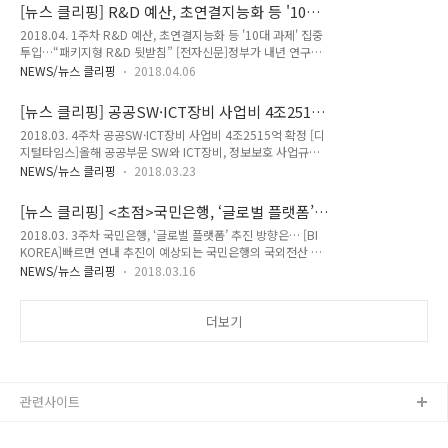
개인정보 보호를 위한 '가명정보' 개념 도입이 필요하다”고 주장
당국은 신용정보원과 보험개발원이 보유한 신용·보험 관련 데
[뉴스 클리핑] R&D 예산, 초연결지능화 등 '10대
했다. "기간·비용 줄이는 AI 신약개발… 의료 빅데이터 개방이
이터를 민간 금융사나 핀테크 기..
과제' 집중 투입…“패키지형 R&D 뒷받침”
2018.04. 1주차 R&D 예산, 초연결지능화 등 '10대 과제' 집중
관건" [한국경제]“블록버스터 의약품 개발 성공률이 1% 미만으
투입…“패키지형 R&D 뒷받침” [전자신문]정부가 내년 연구개
로 낮아지면서 인공지능(AI) 신약 개발이 화두가 되고 있다. 다국
발(R&D) 예산을 초연결지능화, 정밀의료 등 '10대 융합과제'에
적 제약사들은 유전체 회사에 수조원씩 투자하고 있다. 시장 규
NEWS/뉴스 클리핑
2018.04.06
집중 투입한다. 예산을 각 R&D 사업이 아닌 10대 과제별로 편
모가 작은 한국은 정부와 대학, 기업이 힘을 합쳐 산업이 어떤 방
성해 '패키지형 R&D'를 뒷받침 한다. SW용역사업서 불공정 하
향으로 갈지 흐름을 보고 함께 가야 한다.” 1700억 초대형 SSiS
[뉴스 클리핑] 공공SW·ICT장비 사업비 4조2515
도급 관행 막는다 [디지털타임스]소프트웨어(SW) 용역사업의
차..
억 확정
2018.03. 4주차 공공SW·ICT장비 사업비 4조2515억 확정 [디
불공정 하도급 관행을 막을 수 있는 길이 열린다. 조달청은 4일
지털타임스]올해 공공부문 SW와 ICT장비, 정보보호 사업규모
한국고용정보원과 '하도급지킴이 이용'에 관한 업무협약을 체결
가 4조2515억원으로 확정됐다. 과학기술정보통신부와 행정안
했다고 밝혔다. 산업은행, 데이터센터 이전 본격화…2020년까
NEWS/뉴스 클리핑
2018.03.23
전부는 22일 서울 역삼동 과학기술회관에서 '2018년 공공부문
지 '이중화' 마무리 [디지털데일리]KDB산업은행이 IT센터 전산
SW·ICT장비·정보보호 수요예보 설명회'를 개최했다. 과기정통
인프라 구축 및 이전 사업을 위한 사업자 선정에 나섰다. 산업은
[뉴스 클리핑] <초점>국민은행, ‘글로벌 플랫폼’
부, 공공분야 지능정보화에 188억 투입 [아이뉴스24]과기정통
행은 ..
추진 방향은…
2018.03. 3주차 국민은행, ‘글로벌 플랫폼’ 추진 방향은… [BI
부가 공공분야 지능정보화를 위해 188억원을 투입한다. 과학기
KOREA]빠르면 연내 추진이 예상되는 국민은행의 국외전산 시
술정보통신부(장관 유영민)는 한국정보화진흥원과 함께 16일
스템, 즉 ‘글로벌 플랫폼’은 6개 과제 즉 채널통합, 프로세스 표준
서울 포스트타워에서 '2018년도 ICT기반 공공서비스 촉진사업
NEWS/뉴스 클리핑
2018.03.16
화, 고객정보통합, 상품정보통합, 운영 룰 관리, 분개처리 룰 관
설명회'를 열고, 중앙부처, 지자체 등의 지능정보화를 위해 올해
리 등 6개 방향에서 추진될 것으로 보인다. 한국은행, ‘차세대’ 다
14개 과제에 188억원을 지원한다고 발표했다. 은행권, 기업여
음주 PMO 선정 착수 [BI KOREA]일정대로 한국은행의 ‘차세대
더보기
신시스템 고도화 봇..
회계·결제 통합 구축’ 관련 PMO(사업관리 전문조직) 선정 제안
요청서가 빠르면 다음주 배포될 것으로 예상된다. LG CNS, 중학
생 3500명 대상 '코딩교육' 진행 [IT Chosun]LG CNS는 자유학
기제를 실시하는 중학교를 대상으로 코딩 교육 프로그램인 '코딩
관련사이트
지니어스(Coding Genius)'를..