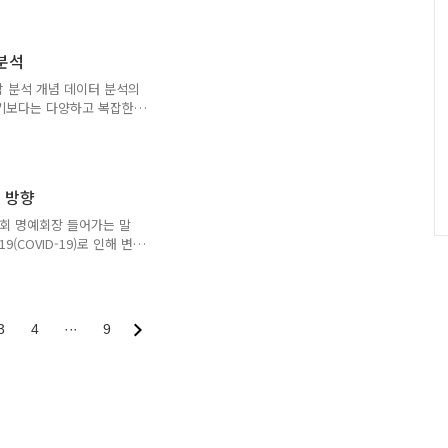
를 선언하며 추진된 데이터 고
위기 극복을 위한 정부의
이다. 이러한 디지털 뉴딜을
 분석
고 정확한 인공지능 서비스까
복합 분석 개념 데이터 분석의
구축하고 효과적으로 잘 활
되기보다는 다양하고 복잡한
양성”이라고 산업계뿐만 아니
로 변화하고 있다. 특히 도
그동안 경험하지 못했던 문
 융복합 분석의 개념은 복합
으로써, 이종(異種) 데이터
 방향
닝 알고리즘을 말한다. 융복
 데이터를 분석에 활용해 도
협회 명예회장 들어가는 말
출하는 것이 목적이다. 이런
COVID-19)로 인해 변화
스크를 항상 착용하면서 생활
황을 상상하기란 쉽지 않았
방
 인류가 얼마나 나약하고 무
문
나라뿐만 아니라 대부분의 국
자
3
4
···
9
나바이러스 감염증-19와 사
수
도 예상조차 할 수 없는 상
고 폭염 등 역대급 기후 재