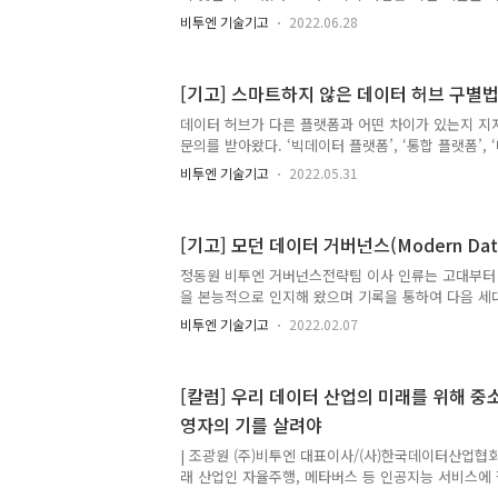
기능들을..
요하다고 생각되기 때문이다. 스마트시티 업계 종사
비투엔 기술기고
2022.06.28
행하면서 참관객들이 ‘디지털 트윈’과 같은 3D 시각
다는 것을 이미 알고 있다. 시각화 기술이 중요하다는
지만, 그 이상으로 데이터를 스마트하게 하는 과정이
[기고] 스마트하지 않은 데이터 허브 구별
스마트하게 활용한다는 점이 와닿지 않을 수 있다. 
지만 입으로는 거짓말을 하는 사람이 있다고 가정해보
데이터 허브가 다른 플랫폼과 어떤 차이가 있는지 
으나 시간이 지날수록 그 매력은 떨어지기 마련이다.
문의를 받아왔다. ‘빅데이터 플랫폼’, ‘통합 플랫폼’, 
하는 것처럼 일종의 의..
정도로 다양해 혼란스러운 것이 당연하다. 또 이미 
비투엔 기술기고
2022.05.31
정리할지 고민될 수밖에 없다. 그리고 다른 지자체와
가고 있는지도 항상 궁금할 것이다. 결론부터 말하자면
로 각각의 기능을 정리하면 30%이상 비용을 줄일 수
[기고] 모던 데이터 거버넌스(Modern Data
보이는 스마트시티 플랫폼을 만들 수 있다. 왜 데이터
+폰’, ‘스마트+홈’, ‘스마트+시티’ 등 앞으로 우리
정동원 비투엔 거버넌스전략팀 이사 인류는 고대부터
질 것이 분명하다. 그리고 스마트시티 기술에서 데이터
을 본능적으로 인지해 왔으며 기록을 통하여 다음 세
력해왔다. 과거 기록의 대표적인 예로는 동굴 벽화, 종
비투엔 기술기고
2022.02.07
(조선왕조실록) 등이 있다. 과거 데이터 기록은 매체 
하여 극소수의 누군가를 통하여 이루어졌다는 점을 특
와 개인 기록 능력이 보편화된 이후 인류 데이터 기
[칼럼] 우리 데이터 산업의 미래를 위해 중
늘어났으며, 특히 문자의 발달, 인쇄술의 발달, 전자
영자의 기를 살려야
발달로 인하여 기록의 양은 더욱더 확대되어 오늘날은 하
9승 바이트)가 생성/복사/소비되고 있다. 이렇듯 데
| 조광원 (주)비투엔 대표이사/(사)한국데이터산업협
가깝고 ..
래 산업인 자율주행, 메타버스 등 인공지능 서비스에
을 빠르고 정확히 예측하고 이해할 수 있게 하는 다