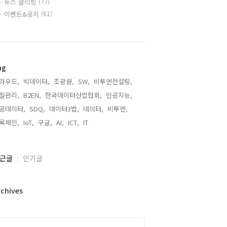
뉴스 클리핑
(77)
이벤트&공지
(61)
ag
라우드,
빅데이터,
조광원,
SW,
비투엔컨설팅,
질관리,
B2EN,
한국데이터산업협회,
인공지능,
공데이터,
SDQ,
데이터3법,
데이터,
비투엔,
록체인,
IoT,
구글,
AI,
ICT,
IT,
근글
인기글
rchives
alendar