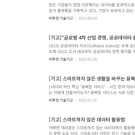
서 카드로 결제할 때 환전 수수료, 카드 네트워크 비용
많은 기업들이 점점 다양해지는 데이터를 효과적으로
칠씩 걸리는 이유도 여기에 있다. 우리가 일상적으로
분석 플랫폼을 구축하고 있다. 기업이 보유하고 있는 데
카드, ..
PooL 안에 담아두려는 인프라 확보를 시작으로, 다
비투엔 기술기고
2023.04.10
고 고도화된 분석을 통한 양질의 인사이트를 의사 결
력을 기울이고 있다. 하지만 여전히 수많은 기업/기
플랫폼에 대해 회의적인 시각을 갖거나 빅데이터 분석
[기고]“글로벌 4차 산업 경쟁, 공공데이터
어서 많은 어려움에 직면해 있는 것이 현실이다. 예를
플랫폼의 투자 수익성에 대한 의구심, 기 운용 중인
OECD 공공데이터 지수(OURdata Index)는 국제 
차별성, 빅데이터 자원 및 데이터 플랫폼에 대한 활용
초해 OECD 조사 대상국의 공공데이터 정책 평가를 
현실적인 고민..
측정된다. 공공데이터 관련 정부의 노력을 ‘데이터 가용성(Dat
비투엔 기술기고
2023.02.16
‘데이터 접근성(Data Accessibility)’ 및 ‘데이터
(Government support for data re-use)’의
전부에서 운영하는 공공데이터 포털에는 파일 데이터, 오
[기고] 스마트하지 않은 생활을 바꾸는 융
등을 포함해 약 7만7000여건 이상의 데이터를 공개하
이 생성한 데이터를 개방한 것으로, 개별 기관이 별
| 데이터 허브 핵심 ‘융복합 서비스’…시민 참여 어
공개된 공공데이터..
는 어떻게 만들어지는가? 융복합 서비스는 서로 다른
든 AI 알고리즘(머신러닝, 딥러닝) 서비스를 말한다.
비투엔 기술기고
2022.07.21
AI 알고리즘에 대해 이야기하다 보면 AI 알고리즘을 
는 것이라는 오해가 있다. 물론 미래에는 가능할 것으
재에 집중할 필요가 있다. 필요에 맞는 기능 디자인 
[기고] 스마트하지 않은 데이터 활용법
데이터를 활용하는 방법’에서도 언급했듯이 데이터는
는다. 융복합 서비스를 잘 만들기 위해 가장 먼저 생
어쩌면 여러분은 스마트하지 않는 데이터까지 활용해
의 특성을 이용해 서비스 아이디어를 내는 것이고, 
지 못할 수도 있다. 스마트시티 사업은 최신 기술을 