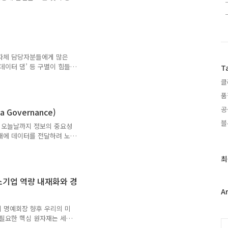
자들은 수차례 전시행사를 진
화를 선보인 부스에 환호했
 의견에 필자 역시 동의하
 중요하다. 여전히 데이터를
법
예를 들어 겉보기에는 화려하
자. 잠깐 바라보는 것은 좋
지자체 담당자분들에게 많은
 이렇듯 데이터는 우리가 말
‘데이터 댐’ 등 구별이 힘들
T
도입했다면 어떻게 활용하고
클
 비교할 때 올바른 방향으로
 ‘데이터 허브’를 중심으
품
 있고, 다른 지자체보다 돋
공
 Governance)
 허브가 중심일까? ‘스마트
블
가 마주할 세상은 더 스마트해
 오늘날까지 정보의 중요성
 허브의 올바른 선택이 ..
대에 데이터를 전달하려 노
교의 교리, 국가 운영 기록
또는 기록 능력의 한계로 인
최
최
징으로 한다. 그러나 매체
근
록(데이터)은 기하급수적으로
글
소기업 역량 내재화와 경
기록매체 발달, 통신기술의
과
A
루에 1,616억GB(10의
인
이터는 우리의 생활에서 가장
회 명예회장 향후 우리의 미
기
 필요한 핵심 원자재는 세상
글
C
양하고 방대한 양질의 데이터