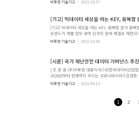
비투엔 기술기고
2021.10.07
이다. 2018년 8.31에 문재인 대통령이 데이터 경제
속도로와 데이터 댐 구축 사업은 코로나19의 팬데믹 
미래형 산업화를 위한 디지털 뉴딜 정책의 핵심 산업
[기고] 빅데이터 세상을 여는 KEY, 융복합
견인하는 주역은 바로 데이터 산업인력이다. 안전하
[기고] 빅데이터 세상을 여는 KEY, 융복합 분석 융
지 가능하게 할 수 있는 양질의 고품질 데이터 댐을 
트렌드가 개별 업무 영역 단위의 문제 해결로 제한
용하기 위해서 가장 필수는 바로 “사람” 즉, “인재
세상의 관점에서 문제를 해석하는 융복합 분석 방식으
라 학계 ..
비투엔 기술기고
2021.10.06
시는 급격한 발전으로 인해 각종 범죄, 교통혼잡 등 
제들에 직면하고 있다. 필자가 이번에 다루고자 하는
적인 도시 문제 해결을 위해 설계된 새로운 분석 개념
[시론] 국가 재난안전 데이터 거버넌스 추진
의 융복합을 통해 처리한 통계정보 및 학습된 머신러
합 분석은 스마트시티 사업의 핵심 기술로서, 융합된
| 조 광 원 (주)비투엔 대표이사/(사)한국데이터산업
시에서 발생하는 문제를 해결할 수 있는 서비스를 도
2020년부터 현재까지 우리는 코로나바이러스감염증-19(
융복합 분석..
된 삶을 살아가고 있다. 불과 2년 전까지만 해도 마
비투엔 기술기고
2021.09.13
한다거나 오프라인 단체 모임이 제한되는 지금의 상
을 것이다. 이러한 상황을 겪으면서 자연재난 앞에서
기력한 존재인지 다시 한번 깨닫게 된다. 현재 우리
1
2
가에서 활용할 수 있는 자원과 역량을 총동원해 코로
투를 벌이고 있지만, 이 싸움이 어떻게 끝날지는 아무
황이다. 최근 세계 여러 곳에서 집중호우와 홍수 그리
앙으로 ..