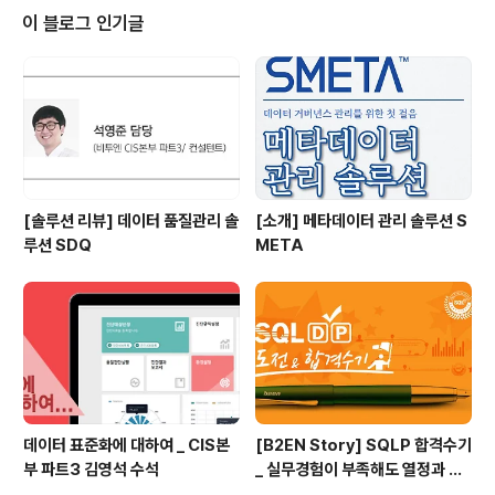
한다. 다시 말해 서로 다른 각종의 데이터를 통합하고 분석
이 블로그 인기글
하면 시장 및 기술의 트렌드는 물론 많은 사람들이 어떻게,
왜, 그리고 무엇 때문에 움직이는지 등을 파악하는 것은 물
론 예측도 가능하다. 이를 통해 새로운 비즈니스 및 일자리
창출은 물론 산업도 형성되고, 더 나아가 국가 경제 발전에
도 큰..
[솔루션 리뷰] 데이터 품질관리 솔
[소개] 메타데이터 관리 솔루션 S
루션 SDQ
META
데이터 표준화에 대하여 _ CIS본
[B2EN Story] SQLP 합격수기
부 파트3 김영석 수석
_ 실무경험이 부족해도 열정과 패
기로!