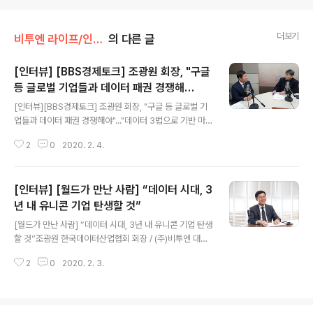
더보기
비투엔 라이프/인터뷰
의 다른 글
[인터뷰] [BBS경제토크] 조광원 회장, "구글
등 글로벌 기업들과 데이터 패권 경쟁해
글 내용
야"..."데이터 3법으로 기반 마련"
[인터뷰][BBS경제토크] 조광원 회장, "구글 등 글로벌 기
업들과 데이터 패권 경쟁해야"..."데이터 3법으로 기반 마
련" ■ 출연 : 조광원 한국데이터산업협회 회장(비투엔 대
2
0
2020. 2. 4.
표)■ 진행 : 신두식 경제산업부장 신두식 : BBS 경제토크
오늘은 앞에서 예고해드린 대로 조광원 한국데이터산업협
회 회장님 모셨습니다. 회장님 안녕하십니까? 조광원 : 안
[인터뷰] [월드가 만난 사람] “데이터 시대, 3
녕하세요? 조광원입니다. 신두식 : 한국데이터산업협회, 조
금 생소한 분도 있을 것 같아요. 지난해 취임하셨다고 들었
년 내 유니콘 기업 탄생할 것”
글 내용
습니다. 청취자 분들을 위해서 어떤 단체인지, 어떤 활동을
[월드가 만난 사람] “데이터 시대, 3년 내 유니콘 기업 탄생
하고 계신지 잠시 소개를 부탁드립니다. 조광원 : 한국데이
할 것”조광원 한국데이터산업협회 회장 / (주)비투엔 대표
터산업협회가 만들어진지 1년인데요. 1년이 조금 넘었습니
이사 [컴퓨터월드] 데이터 시대가 드디어 활짝 열렸다. 데
다. 11년 전에 협의회로 출범해서 10년 동안 협..
2
0
2020. 2. 3.
이터 3법이 지난 달 국회를 통과했고, 오는 7월 본격 시행
된다. 전 산업계의 핵심 동력이 데이터를 중심으로 재편된
다고 할 수 있다. ‘데이터’는 우리가 먹고 사는 양식, 즉 없어
서는 안 될 ‘쌀’이라고 할 만큼 중요하고 부가가치도 높다고