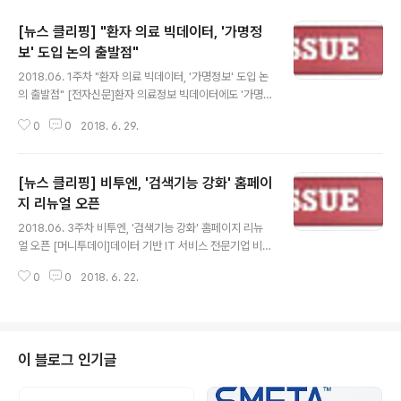
[뉴스 클리핑] "환자 의료 빅데이터, '가명정
보' 도입 논의 출발점"
글 내용
2018.06. 1주차 "환자 의료 빅데이터, '가명정보' 도입 논
의 출발점" [전자신문]환자 의료정보 빅데이터에도 '가명
정보' 개념을 도입해야 한다는 주장이다. 고학수 서울대 법
0
0
2018. 6. 29.
학전문대학원 교수(의료정보정책 자문위원회 위원)는 “의
료 빅데이터 활용에 있어 개인정보 보호를 위한 '가명정보'
개념 도입이 필요하다”고 주장했다. "기간·비용 줄이는 AI
[뉴스 클리핑] 비투엔, '검색기능 강화' 홈페이
신약개발… 의료 빅데이터 개방이 관건" [한국경제]“블록
버스터 의약품 개발 성공률이 1% 미만으로 낮아지면서 인
지 리뉴얼 오픈
글 내용
공지능(AI) 신약 개발이 화두가 되고 있다. 다국적 제약사
2018.06. 3주차 비투엔, '검색기능 강화' 홈페이지 리뉴
들은 유전체 회사에 수조원씩 투자하고 있다. 시장 규모가
얼 오픈 [머니투데이]데이터 기반 IT 서비스 전문기업 비투
작은 한국은 정부와 대학, 기업이 힘을 합쳐 산업이 어떤 방
엔(대표 조광원)이 최근 공식 홈페이지를 리뉴얼 오픈했다
향으로 갈지 흐름을 보고 함께 가야 한다.” 1700억 초대형
0
0
2018. 6. 22.
고 19일 밝혔다. IT를 넘어 DT 시대를 주도할 최적의 데이
SSiS 차..
터 관리법은? [전자신문]21세기의 원유로 불리는 데이터,
지금은 데이터 활용이 곧 기업의 경쟁력인 데이터 시대다.
AI·빅데이터 활용 대부업 불법추심 가려낸다 [디지털타임
스]금융감독원은 AI·빅데이터 기반의 대부업 상시감시 및
이 블로그 인기글
민원지원시스템을 구축키로 하고 오는 26일 기업들을 대
상으로 제안요청 설명회를 개최하는 데 이어 8월중 사업자