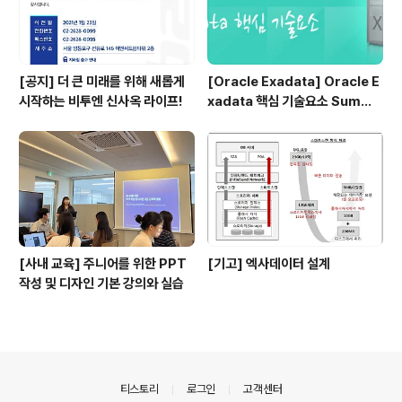
[공지] 더 큰 미래를 위해 새롭게
[Oracle Exadata] Oracle E
시작하는 비투엔 신사옥 라이프!
xadata 핵심 기술요소 Summa
ry 1
[사내 교육] 주니어를 위한 PPT
[기고] 엑사데이터 설계
작성 및 디자인 기본 강의와 실습
의안내
티스토리
로그인
고객센터