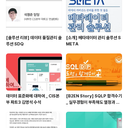
를 선정할 예정이다. 문 대통령, 러시아 순방 계기 '남북러'
삼각 협력 확대…과기·ICT 협력 위한 '혁신 플랫폼' 주목
[전자신문]..
[솔루션 리뷰] 데이터 품질관리 솔
[소개] 메타데이터 관리 솔루션 S
루션 SDQ
META
데이터 표준화에 대하여 _ CIS본
[B2EN Story] SQLP 합격수기
부 파트3 김영석 수석
_ 실무경험이 부족해도 열정과 패
기로!